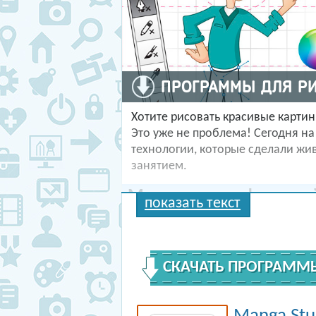
ПРОГРАММЫ ДЛЯ Р
Хотите рисовать красивые картин
Это уже не проблема! Сегодня н
технологии, которые сделали жи
занятием.
Мышь или графически
показать текст
Этот выбор зависит от ваших нав
школе или просто уверенно польз
работать с графическим планшето
СКАЧАТЬ ПРОГРАММ
без проблем начинать с компью