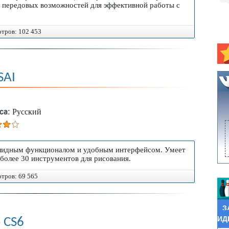
ходящую программу для рисования на компьютере
р передовых возможностей для эффективной работы с
 сервисы (MEGA или Яндекс.Диск).
отров: 102 453
SAI
са:
Русский
олидным функционалом и удобным интерфейсом. Умеет
 более 30 инструментов для рисования.
отров: 69 565
З
ИД
 CS6