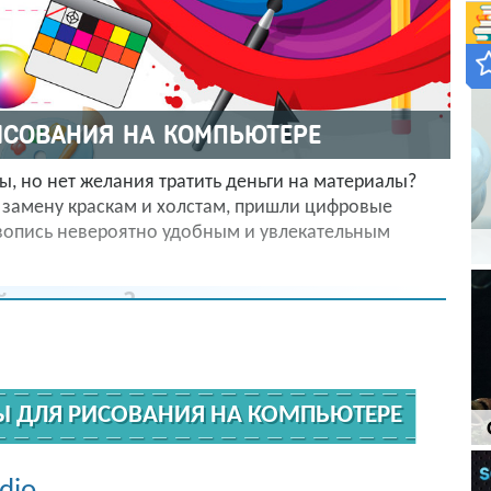
ИСОВАНИЯ НА КОМПЬЮТЕРЕ
ы, но нет желания тратить деньги на материалы?
а замену краскам и холстам, пришли цифровые
вопись невероятно удобным и увлекательным
й планшет?
ыков рисования. Если вы учились в художественной
уетесь карандашом и кистью, то вам будет удобнее
м. Если же вы еще не умеете рисовать, то можно
Ы ДЛЯ РИСОВАНИЯ НА КОМПЬЮТЕРЕ
терной мыши.