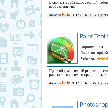
сравнить рейтинг и скачать под
Включает в себя колоссальный набо
через торрент или фалообменные
изображениями.
Добавил:
, 10-12-2016, 16:43 | Просм
Helix
Paint Tool 
Версия:
1.2.0
Язык интерфей
Рейтинг:
Простой графический редактор с с
работать со слоями и предоставляет
Добавил:
, 20-12-2016, 13:45 | Просм
Helix
Photoshop