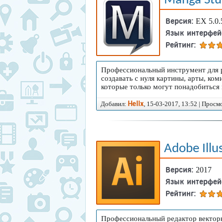
Manga Stu
Версия:
EX 5.0.
Язык интерфей
Рейтинг:
Как и в любом виде искусства, в
Профессиональный инструмент для 
увереннее вы пользуетесь инстру
создавать с нуля картины, арты, ко
создает второсортные рисунки на
которые только могут понадобиться 
шедевры, используя обычную к
Добавил:
, 15-03-2017, 13:52 | Просм
Helix
Выбирайте инструмент, осн
специальные программы помогу
Adobe Illu
В какой программе рис
Версия:
2017
На сегодняшний день создано о
Язык интерфей
компьютере. Каждая из них уник
Рейтинг:
вам сделать правильный выбор, 
месте. Здесь вы можете ознаком
Профессиональный редактор векторн