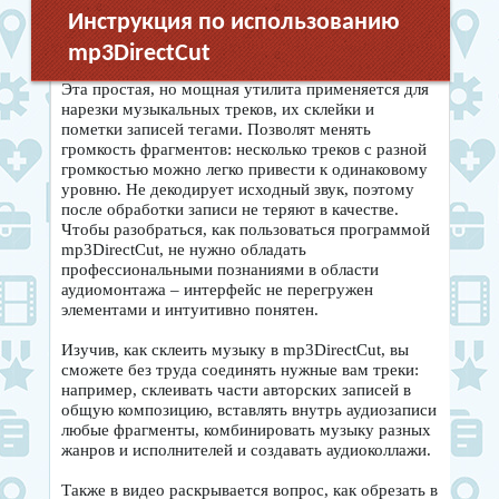
Инструкция по использованию
mp3DirectCut
Эта простая, но мощная утилита применяется для
нарезки музыкальных треков, их склейки и
пометки записей тегами. Позволят менять
громкость фрагментов: несколько треков с разной
громкостью можно легко привести к одинаковому
уровню. Не декодирует исходный звук, поэтому
после обработки записи не теряют в качестве.
Чтобы разобраться, как пользоваться программой
mp3DirectCut, не нужно обладать
профессиональными познаниями в области
аудиомонтажа – интерфейс не перегружен
элементами и интуитивно понятен.
Изучив, как склеить музыку в mp3DirectCut, вы
сможете без труда соединять нужные вам треки:
например, склеивать части авторских записей в
общую композицию, вставлять внутрь аудиозаписи
любые фрагменты, комбинировать музыку разных
жанров и исполнителей и создавать аудиоколлажи.
Также в видео раскрывается вопрос, как обрезать в