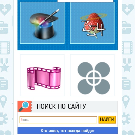
процесс создания музыки.
Закрепляйте полученны
и приступить к её уверенному
Информация будет полезна
на практике и повышай
использованию.
новичкам и любителям, желающим
навыки разработки вирт
закрепить свои знания.
развлечений.
Magic Particles 3D
ZS4 Video Editor
Графические редакторы,
Монтаж видео,
Редакторы 3D
Видеоредакторы
Bolide Movie Creator
Lightworks
ПОИСК ПО САЙТУ
Монтаж видео,
Монтаж видео,
Видеоредакторы, Слайд-
Видеоредакторы
шоу
Кто ищет, тот всегда найдет