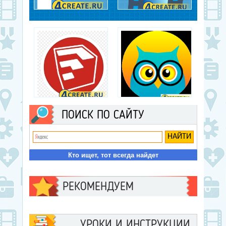
IrfanView
Easy GIF Animator
Видео- и аудио-плееры,
Графические редакторы
Графические редакторы
Google SketchUp
Movavi ФотоФОКУС
ПОИСК ПО САЙТУ
Графические редакторы,
Графические редакторы,
Редакторы 3D
Фоторедакторы
Кто ищет, тот всегда найдет
РЕКОМЕНДУЕМ
УРОКИ И ИНСТРУКЦИИ