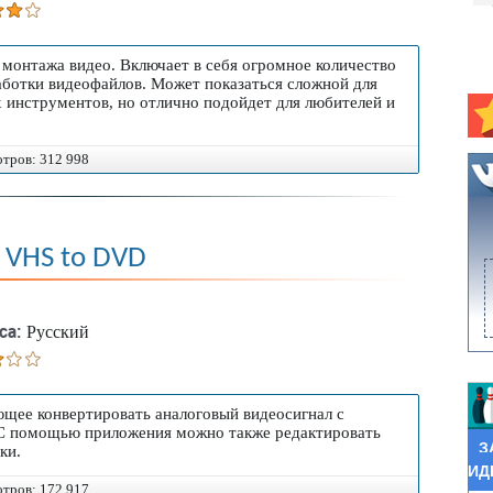
 что создается огромное
оты с ним. На сегодняшний
ен видеоредакторов для
монтажа видео. Включает в себя огромное количество
ботки видеофайлов. Может показаться сложной для
ногофункциональных и
х инструментов, но отлично подойдет для любителей и
ссиональных и любительских,
Шикарный видеомонтаж
ие режиссеры теряются в
отров: 312 998
инают работать с далеко не идеальными
 хотим, чтобы творческая деятельность приносила
 VHS to DVD
 помочь вам выбрать идеальный инструмент, мы
 в едином архиве. Каждый материал имеет
рейтинг и видеоуроки. Скачивайте программы для
са:
Русский
ли файлообменные сервисы (Яндекс.Диск и MEGA).
оклипы и фильмы, создавайте наглядные
сивые слайд-шоу из семейных фотографий. Откройте
щее конвертировать аналоговый видеосигнал с
тажа и покажите на что способно ваше
 С помощью приложения можно также редактировать
З
ки.
ИД
отров: 172 917