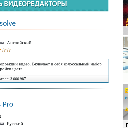
Ь ВИДЕОРЕДАКТОРЫ
solve
са:
Английский
оррекции видео. Включает в себя колоссальный набор
ройки цвета.
отров: 3 000 987
щи специальных программ (видеоредакторов), в
ожности для монтажа.
 Pro
выбрать
6
са:
Русский
рмат видео становится все