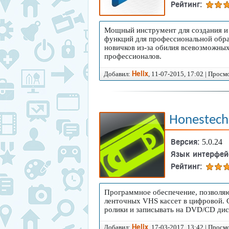
Рейтинг:
более востребованным, а значит,
множество инструментов для раб
день разработано несколько сот
Мощный инструмент для создания и 
функций для профессиональной обра
самых разных видов монтажа: м
новичков из-за обилия всевозможны
узкоспециализированных, профе
профессионалов.
платных и бесплатных. Начинающ
Добавил:
, 11-07-2015, 17:02 | Просм
Helix
обилии предложений и часто нач
инструментами.
Мы ценим время наших гостей, и
Honestech
вам только удовольствие! Чтобы
собрали лучшие видеоредакторы
Версия:
5.0.24
понятное описание, скриншоты, 
Язык интерфей
создания видео через торрент и
Рейтинг:
Режиссируйте собственные виде
инструкции или составляйте кра
Программное обеспечение, позволяю
для себя чудесный мир видеомон
ленточных VHS кассет в цифровой.
воображение.
ролики и записывать на DVD/CD дис
Добавил:
, 17-03-2017, 13:42 | Просм
Helix