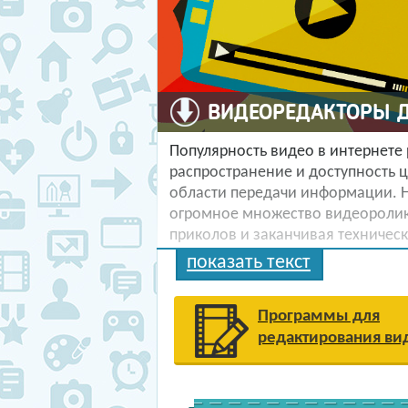
ВИДЕОРЕДАКТОРЫ Д
Популярность видео в интернете 
распространение и доступность 
области передачи информации. Н
огромное множество видеоролик
приколов и заканчивая техничес
показать текст
Современный пользователь с удо
читает текст (если остается необ
информации через мультимедийн
Программы для
человечества, постепенно вытесн
редактирования ви