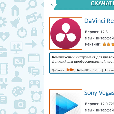
СКАЧАТ
DaVinci Re
Версия:
12.5
Язык интерфей
Рейтинг:
Комплексный инструмент для цветок
функций для профессиональной наст
Добавил:
, 16-02-2017, 12:05 | Просм
Helix
Видеоролики создаются при помо
которые заложены широкие возм
Sony Vegas
Какой видеоредактор 
Версия:
12.0.72
Язык интерфей
По причине своей полезности, фо