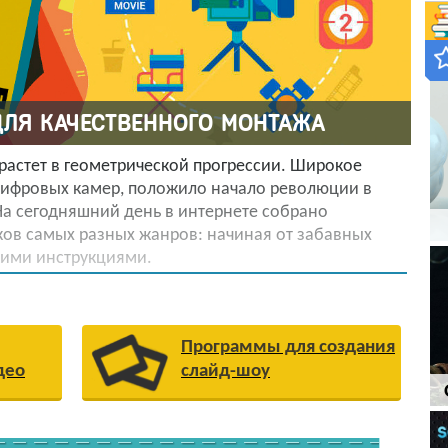
ЛЯ КАЧЕСТВЕННОГО МОНТАЖА
растет в геометрической прогрессии. Широкое
цифровых камер, положило начало революции в
а сегодняшний день в интернете собрано
ов самых разных жанров: начиная от забавных
кими инструкциями.
вольствием просматривает видео, а уже после
ходимость). Удобство и наглядность получения
ые форматы, делает их все более значимыми для
Программы для создания
яя печатный текст.
део
слайд-шоу